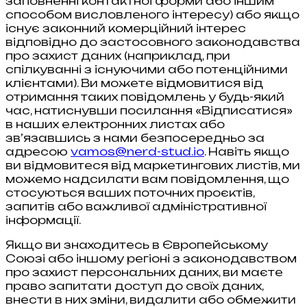
заповненні контактної форми або іншим
способом висловленого інтересу) або якщо
існує законний комерційний інтерес
відповідно до застосовного законодавства
про захист даних (наприклад, при
спілкуванні з існуючими або потенційними
клієнтами). Ви можете відмовитися від
отримання таких повідомлень у будь-який
час, натиснувши посилання «Відписатися»
в наших електронних листах або
зв’язавшись з нами безпосередньо за
адресою
vamos@nerd-stud.io
. Навіть якщо
ви відмовитеся від маркетингових листів, ми
можемо надсилати вам повідомлення, що
стосуються ваших поточних проєктів,
запитів або важливої адміністративної
інформації.
Якщо ви знаходитесь в Європейському
Союзі або іншому регіоні з законодавством
про захист персональних даних, ви маєте
право запитати доступ до своїх даних,
внести в них зміни, видалити або обмежити