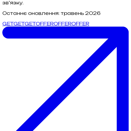
зв'язку.
Останнє оновлення: травень 2026
G
E
T
G
E
T
GET
O
F
F
E
R
O
F
F
E
R
OFFER