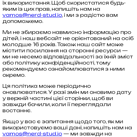
їх використання. Щоб скористатися будь-
яким із цих прав, напишіть нам на
vamos@nerd-stud.io
, і ми з радістю вам
допоможемо.
Ми не збираємо навмисно інформацію про
дітей, і наш вебсайт не орієнтований на осіб
молодше 16 років. Також наш сайт може
містити посилання на сторонні ресурси —
ми не несемо відповідальності за їхній зміст
або політику конфіденційності, тому
рекомендуємо ознайомлюватися з ними
окремо.
Ця політика може періодично
оновлюватися. У разі змін ми оновимо дату
у верхній частині цієї сторінки, щоб ви
завжди бачили, коли її переглядали
востаннє.
Якщо у вас є запитання щодо того, як ми
використовуємо ваші дані, напишіть нам на
vamos@nerd-stud.io
— ми завжди на