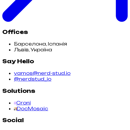
Offices
Барселона, Іспанія
Львів, Україна
Say Hello
vamos@nerd-stud.io
@nerdstud_io
Solutions
Croni
DocMosaic
Social