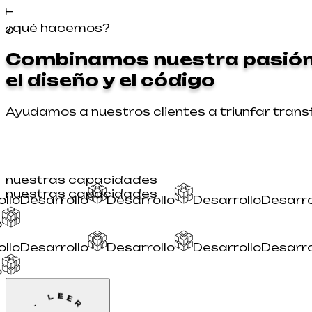
¿qué hacemos?
Combinamos nuestra pasión
el diseño y el código
Ayudamos a nuestros clientes a triunfar trans
nuestras capacidades
nuestras capacidades
rollo
Desarrollo
Desarrollo
Desarrollo
Desar
lo
rollo
Desarrollo
Desarrollo
Desarrollo
Desar
lo