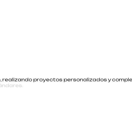
e
,
r
e
a
l
i
z
a
n
d
o
p
r
o
y
e
c
t
o
s
p
e
r
s
o
n
a
l
i
z
a
d
o
s
y
c
o
m
p
l
á
n
d
a
r
e
s
.