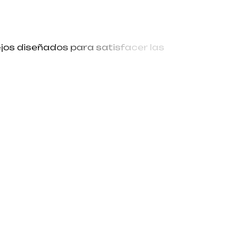
e
j
o
s
d
i
s
e
ñ
a
d
o
s
p
a
r
a
s
a
t
i
s
f
a
c
e
r
l
a
s