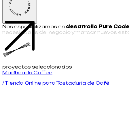
LEARN · MORE · ABOUT · US · 
N
o
s
e
s
p
e
c
i
a
l
i
z
a
m
o
s
e
n
d
e
s
a
r
r
o
l
l
o
P
u
r
e
C
o
d
n
e
c
e
s
i
d
a
d
e
s
d
e
l
n
e
g
o
c
i
o
y
m
a
r
c
a
r
n
u
e
v
o
s
e
s
t
proyectos seleccionados
M
a
d
h
e
a
d
s
C
o
f
e
e
/
Tienda Online para Tostaduría de Café