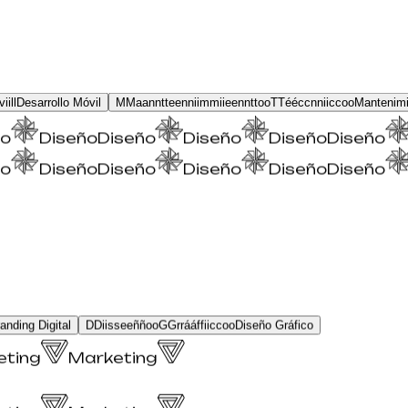
v
i
i
l
l
Desarrollo Móvil
M
M
a
a
n
n
t
t
e
e
n
n
i
i
m
m
i
i
e
e
n
n
t
t
o
o
T
T
é
é
c
c
n
n
i
i
c
c
o
o
Mantenimi
Diseño
Diseño
Diseño
Diseño
Diseño
Diseño
Diseño
Diseño
Diseño
Diseño
anding Digital
D
D
i
i
s
s
e
e
ñ
ñ
o
o
G
G
r
r
á
á
f
f
i
i
c
c
o
o
Diseño Gráfico
keting
Marketing