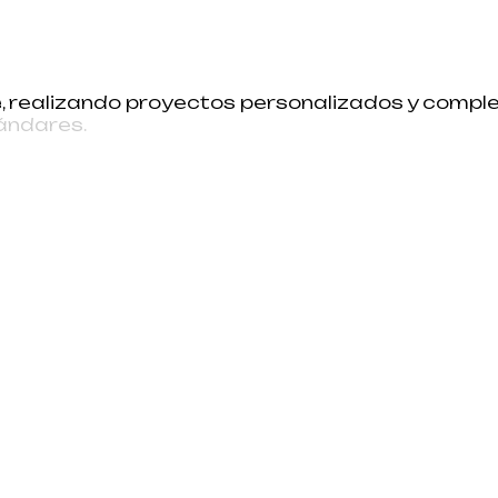
e
,
r
e
a
l
i
z
a
n
d
o
p
r
o
y
e
c
t
o
s
p
e
r
s
o
n
a
l
i
z
a
d
o
s
y
c
o
m
p
l
á
n
d
a
r
e
s
.