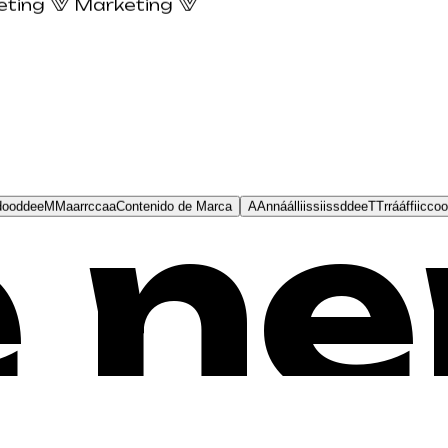
keting
Marketing
e ne
d
o
o
d
d
e
e
M
M
a
a
r
r
c
c
a
a
Contenido de Marca
A
A
n
n
á
á
l
l
i
i
s
s
i
i
s
s
d
d
e
e
T
T
r
r
á
á
f
f
i
i
c
c
o
o